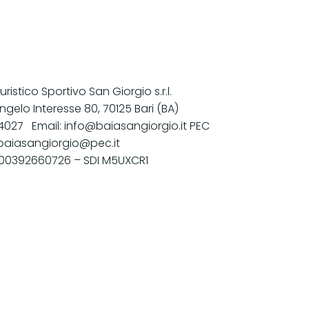
uristico Sportivo San Giorgio s.r.l.
ngelo Interesse 80, 70125 Bari (BA)
 4027 Email: info@baiasangiorgio.it PEC
baiasangiorgio@pec.it
A 00392660726 – SDI M5UXCR1