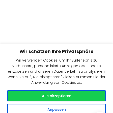
Wir schätzen Ihre Privatsphäre
Wir verwenden Cookies, um Ihr Surferlebnis zu
Lorem ipsum dolor sit amet, at mei dolore tritani
verbessern, personalisierte Anzeigen oder Inhalte
einzusetzen und unseren Datenverkehr zu analysieren.
repudiandae. In his nemore temporibus consequuntur,
Wenn Sie auf „Alle akzeptieren" klicken, stimmen Sie der
vim ad prima vivendum consetetur. Viderer feugiat at
Villaggio Turistico Sportivo San Giorgio s.r.l.
Anwendung von Cookies zu.
pro, mea aperiam
Via Michelangelo Interesse 80, 70125 Bari (BA)
Tel. +39 0805494027 – Fax +39 080 549 7259
Alle akzeptieren
Email: info@baiasangiorgio.it – PEC
baiasangiorgio@pec.it
Anpassen
P. IVA 00392660726 – SDI M5UXCR1