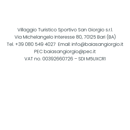
Zum
Inhalt
springen
Villaggio Turistico Sportivo San Giorgio s.r.l.
Via Michelangelo Interesse 80, 70125 Bari (BA)
Tel. +39 080 549 4027 Email: info@baiasangiorgio.it
PEC baiasangiorgio@pec.it
VAT no. 00392660726 – SDI M5UXCR1